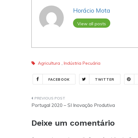
Horácio Mota
View all posts
Agricultura
,
Indústria Pecuária
FACEBOOK
TWITTER
Navegação
Portugal 2020 – SI Inovação Produtiva
de
Deixe um comentário
artigos