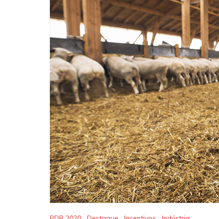
PDR 2020
,
Destaque
,
Incentivos
,
Indústria